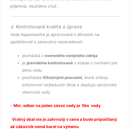
príjemná, neutrálna chuť.
Kontrolovaná kvalita a úprava
🔬
Voda Aquamaxima je spracovaná s dôrazom na
spoľahlivosť a zdravotnú nezávadnosť:
pochádza z
overeného verejného zdroja
je
pravidelne kontrolovaná
v súlade s normami pre
pitnú vodu
prechádza
filtračnými procesmi
, ktoré znižujú
prítomnosť nežiaducich látok a zlepšujú senzorické
vlastnosti vody
–
Min. odber na jeden závoz vody je 5ks vody
Vratný obal nie je zahrnutý v cene a bude pripočítaný
ak zákazník nemá barel na výmenu