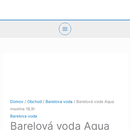
Preskočiť
na
obsah
Domov
/
Obchod
/
Barelova voda
/ Barelová voda Aqua
maxima 18,9l
Barelova voda
Barelová voda Aqua