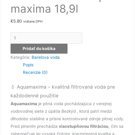
maxima 18,9l
€
5.80
vrátane DPH
množstvo
Barelová
Pridať do košíka
voda
Kategória:
Barelova voda
Aqua
Popis
maxima
Recenzie (0)
18,9l
💧 Aquamaxima – kvalitná filtrovaná voda pre
každodenné použitie
Aquamaxima
je pitná voda pochádzajúca z verejnej
vodovodnej siete z úpätia Bezkýd , ktorá patrí medzi
dlhodobo stabilné a prísne kontrolované zdroje pitnej vody.
Pred plnením prechádza
viacstupňovou filtráciou
, čím sa
zabezpečuje jej vysoká čistota, konzistentná kvalita a