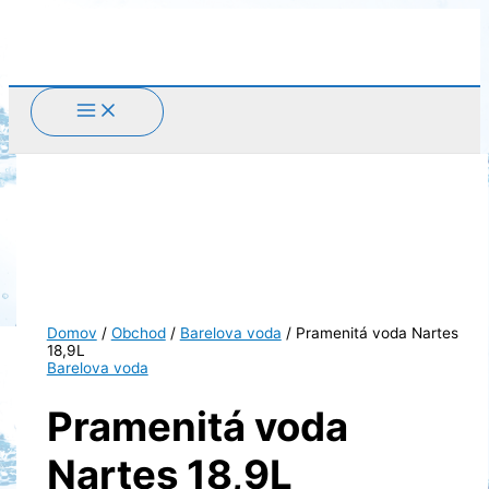
Preskočiť
na
obsah
Domov
/
Obchod
/
Barelova voda
/ Pramenitá voda Nartes
18,9L
Barelova voda
Pramenitá voda
Nartes 18,9L