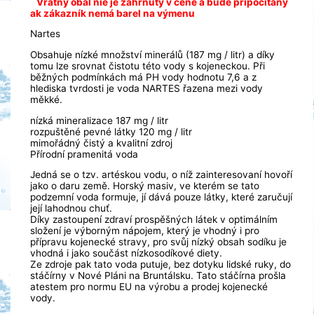
Vratný obal nie je zahrnutý v cene a bude pripočítaný
ak zákazník nemá barel na výmenu
Nartes
Obsahuje nízké množství minerálů (187 mg / litr) a díky
tomu lze srovnat čistotu této vody s kojeneckou. Při
běžných podmínkách má PH vody hodnotu 7,6 a z
hlediska tvrdosti je voda NARTES řazena mezi vody
měkké.
nízká mineralizace 187 mg / litr
rozpuštěné pevné látky 120 mg / litr
mimořádný čistý a kvalitní zdroj
Přírodní pramenitá voda
Jedná se o tzv. artéskou vodu, o níž zainteresovaní hovoří
jako o daru země. Horský masiv, ve kterém se tato
podzemní voda formuje, jí dává pouze látky, které zaručují
její lahodnou chuť.
Díky zastoupení zdraví prospěšných látek v optimálním
složení je výborným nápojem, který je vhodný i pro
přípravu kojenecké stravy, pro svůj nízký obsah sodíku je
vhodná i jako součást nízkosodíkové diety.
Ze zdroje pak tato voda putuje, bez dotyku lidské ruky, do
stáčírny v Nové Pláni na Bruntálsku. Tato stáčírna prošla
atestem pro normu EU na výrobu a prodej kojenecké
vody.