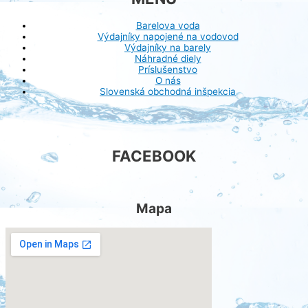
Barelova voda
Výdajníky napojené na vodovod
Výdajníky na barely
Náhradné diely
Príslušenstvo
O nás
Slovenská obchodná inšpekcia
FACEBOOK
Mapa