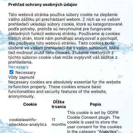
Prehľad ochrany osobných údajov
Táto webová stránka používa súbory cookie na zlepšenie
vášho zážitku pri prechádzaní webom. Z nich sa vo vašom
prehliadači ukladajú súbory cookie, ktoré sú kategorizované
podľa potreby, pretože sú nevyhnutné pre fungovanie
základných funkcií webovej stránky. Používame aj cookies
tretích strán, ktoré nám pomáhajú analyzovať a pochopiť,
ako používate túto webovú stránku. Tieto cookies budú
uložené vo vašom prehliadači iba s vaším súhlasom. Máte
tiež možnosť zrušiť tieto cookies. Zrušenie niektorých z
týchto súborov cookie však môže ovplyvniť váš zážitok z
prehliadania.
Necessary
Necessary
Vždy zapnuté
Necessary cookies are absolutely essential for the website
to function properly. These cookies ensure basic
functionalities and security features of the website,
anonymously.
Dĺžka
Cookie
Popis
trvania
This cookie is set by GDPR
Cookie Consent plugin. The
cookielawinfo-
11
cookie is used to store the
checkbox-analytics
months
user consent for the cookies
in the category "Analytics".