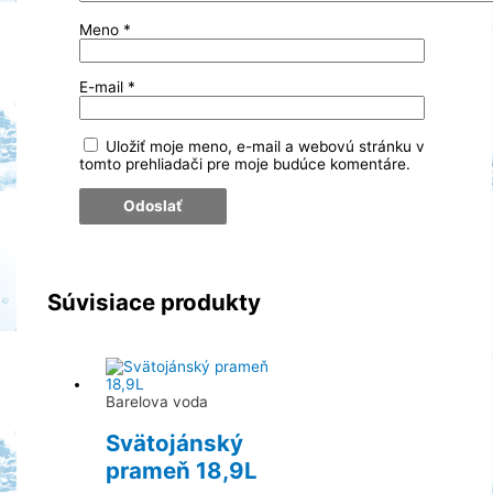
Meno
*
E-mail
*
Uložiť moje meno, e-mail a webovú stránku v
tomto prehliadači pre moje budúce komentáre.
Súvisiace produkty
Barelova voda
Svätojánský
prameň 18,9L