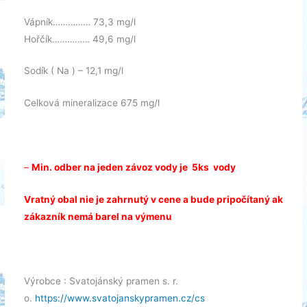
Vápník…………… 73,3 mg/l
Hořčík…………… 49,6 mg/l
Sodík ( Na ) – 12,1 mg/l
Celková mineralizace 675 mg/l
–
Min. odber na jeden závoz vody je 5ks vody
Vratný obal nie je zahrnutý v cene a bude pripočítaný ak
zákazník nemá barel na výmenu
Výrobce : Svatojánský pramen s. r.
o.
https://www.svatojanskypramen.
cz/cs