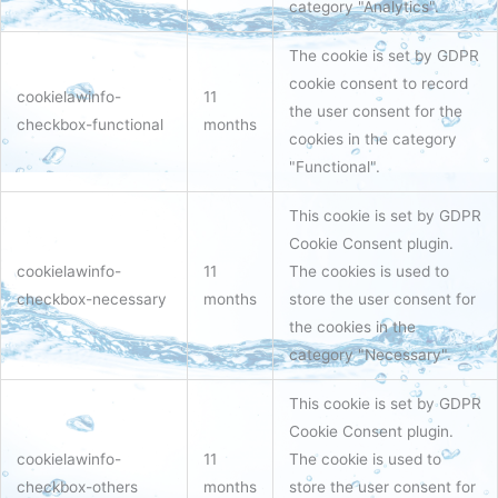
category "Analytics".
The cookie is set by GDPR
cookie consent to record
cookielawinfo-
11
the user consent for the
checkbox-functional
months
cookies in the category
"Functional".
This cookie is set by GDPR
Cookie Consent plugin.
cookielawinfo-
11
The cookies is used to
checkbox-necessary
months
store the user consent for
the cookies in the
category "Necessary".
This cookie is set by GDPR
Cookie Consent plugin.
cookielawinfo-
11
The cookie is used to
checkbox-others
months
store the user consent for