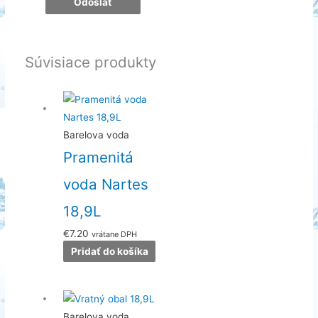
Súvisiace produkty
Barelova voda
Pramenitá
voda Nartes
18,9L
€
7.20
vrátane DPH
Pridať do košíka
Barelova voda