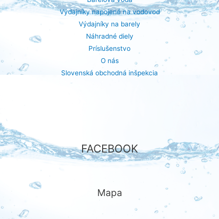
Výdajníky napojené na vodovod
Výdajníky na barely
Náhradné diely
Príslušenstvo
O nás
Slovenská obchodná inšpekcia
FACEBOOK
Mapa