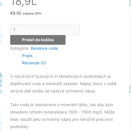
18,9L
€
8.50
vrátane DPH
množstvo
Svätojánský
Pridať do košíka
prameň
Kategória:
Barelova voda
18,9L
Popis
Recenzie (0)
V náročných fyzických či klimatických podmínkách je
doplňování vody a minerálů zásadní. Nápoj, který v sobě
skrývá obě složky se nazývá ochranný nápoj.
Tato voda je obohacena o minerální látky, tak aby bylo
dosaženo střední mineralizace (500 – 1500 mg/l). Může
tedy sloužit jako ochranný nápoj pro náročné pracovní
podmínky