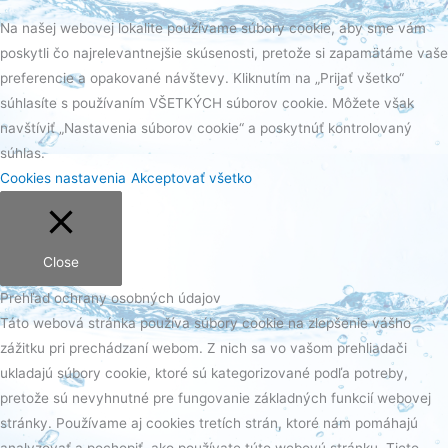
Na našej webovej lokalite používame súbory cookie, aby sme vám
poskytli čo najrelevantnejšie skúsenosti, pretože si zapamätáme vaše
preferencie a opakované návštevy. Kliknutím na „Prijať všetko“
súhlasíte s používaním VŠETKÝCH súborov cookie. Môžete však
navštíviť „Nastavenia súborov cookie“ a poskytnúť kontrolovaný
súhlas.
Cookies nastavenia
Akceptovať všetko
Close
Prehľad ochrany osobných údajov
Táto webová stránka používa súbory cookie na zlepšenie vášho
zážitku pri prechádzaní webom. Z nich sa vo vašom prehliadači
ukladajú súbory cookie, ktoré sú kategorizované podľa potreby,
pretože sú nevyhnutné pre fungovanie základných funkcií webovej
stránky. Používame aj cookies tretích strán, ktoré nám pomáhajú
analyzovať a pochopiť, ako používate túto webovú stránku. Tieto