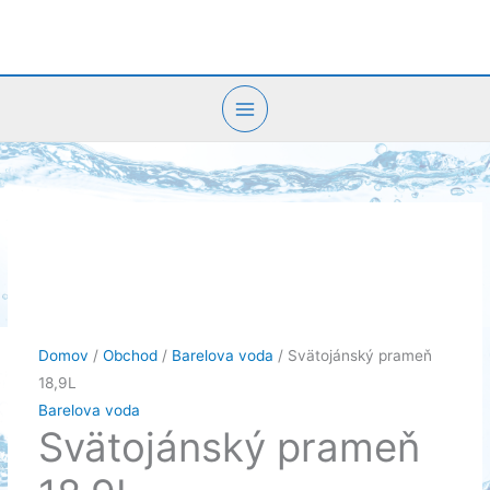
Preskočiť
na
obsah
Domov
/
Obchod
/
Barelova voda
/ Svätojánský prameň
18,9L
Barelova voda
Svätojánský prameň